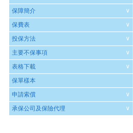
保障簡介
專業風險難預測，個人保障不能缺
保費表
每一次診斷、評估、建議或治療，都可能涉及專
專職醫療人員 - 醫療專業責任保險簡介
障成為您的專業後盾。
投保方法
是為專職醫療人員度身訂造的保險，可保障受
由於保費需視乎職業類別及投保書的資料而
為何需要專職醫療人員- 醫療專業責任保險？
主要不保事項
保人在工作期間因專業疏忽而導致之法律責任
定，我們會於受保人提交投保書及相關證書 /
報價：
和索償。
執照/資格證明之副本，經保險公司核保後提供
專業資格得來不易，為您的執業生涯加上一道防
表格下載
報價。
適用專職人士
請
電郵 /
Whatsapp
/ 傳真以下文件
，以獲取報價
1. 受保人的欺詐、不誠實、惡意、刑事或不合
作為專職醫療人員，每一次專業評估、治療建議
保單樣本
法行為。
自然療法師
職業治療師
即使並非重大醫療事故，以下情況亦有機會引發
① 填妥及簽署「 投保書 」
2. 於香港範圍外發生之任何事故。
專職醫療人員 - 醫
冥想治療師
整骨師
•
•
病人投訴
專業調查
申請索償
3. 在受保期生效前之已申報／應申報的事故或
下 載
療專業責任保險投
② 相關證書 / 執照 / 資格證明之副本
營養師/ 營養學家
脊醫
索償。
•
•
紀律程序
法律抗辯開支
保書
承保公司及保險代理
4. 任何並非受保人直接提供醫療服務所引起的
視光師
足病診療師
確認投保及繳交保費：
索償事件之呈報
即使最終證明沒有過失，整個過程仍可能對個人
索償。
藥劑師
物理治療師
5. 任何外科手術、整容、減肥、墮胎、植髮、
再者，不少工作機構雖然設有團體保障，但相關
本保險保障在受保期內第三者首次向受保人提出
電郵 /
Whatsapp
/ 傳真
美容或使用香港法例允許以外藥物 ( 除藥劑師之
心理學家 / 心理
序時，個人仍可能需要額外的法律支援及財務保
索償，並由受保人呈報保險公司之相關索償事