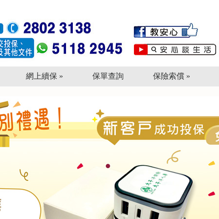
網上續保 »
保單查詢
保險索償 »