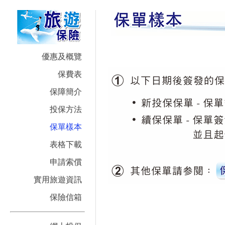
優惠及概覽
保費表
保障簡介
投保方法
保單樣本
表格下載
申請索償
實用旅遊資訊
保險信箱