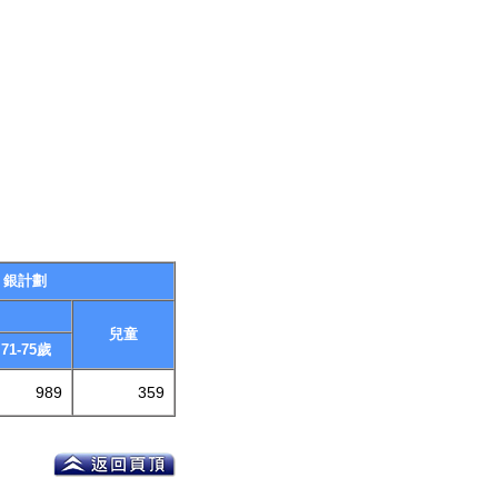
銀計劃
兒童
71-75歲
989
359