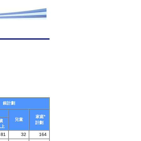
銀計劃
家庭*
兒童
歲
計劃
以上
81
32
164