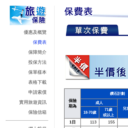
優惠及概覽
保費表
保障簡介
投保方法
保單樣本
表格下載
申請索償
鑽石計劃
保險
實用旅遊資訊
成人
期為
兒
71歲
保險信箱
18-70歲
或以上
1日
113
155