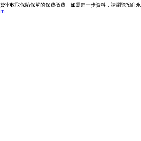
費率收取保險保單的保費徵費。如需進㇐步資料，請瀏覽招商永
om