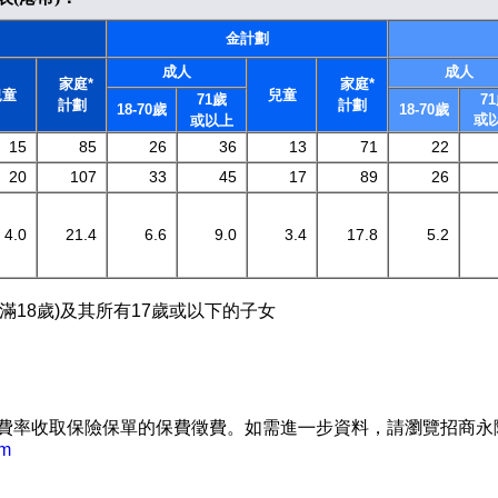
金計劃
成人
成人
家庭*
家庭*
兒童
兒童
71歲
7
計劃
計劃
18-70歲
18-70歲
或
或以上
15
85
26
36
13
71
22
20
107
33
45
17
89
26
4.0
21.4
6.6
9.0
3.4
17.8
5.2
年滿18歲)及其所有17歲或以下的子女
費率收取保險保單的保費徵費。如需進㇐步資料，請瀏覽招商永
om