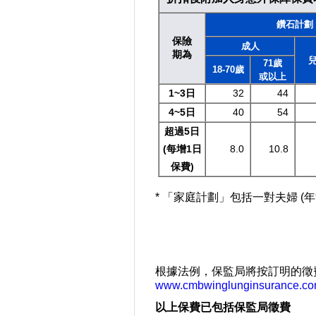
鑽石計劃
保險
成人
期為
71歲
18-70歲
或以上
1~3日
32
44
4~5日
40
54
超過5日
(每增1日
8.0
10.8
保費)
* 「家庭計劃」包括一對夫婦 (
根據法例，保監局將按訂明的徵
www.cmbwinglunginsurance.c
以上保費已包括保監局徵費