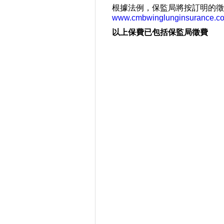
根據法例，保監局將按訂明的徵
www.cmbwinglunginsurance.c
以上保費已包括保監局徵費