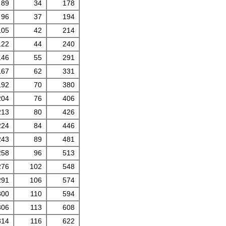
89
34
178
96
37
194
105
42
214
122
44
240
146
55
291
167
62
331
192
70
380
204
76
406
213
80
426
224
84
446
243
89
481
258
96
513
276
102
548
291
106
574
300
110
594
306
113
608
314
116
622