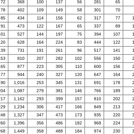
72
368
100
137
56
281
65
78
402
109
149
58
301
70
85
434
114
156
62
317
77
91
473
122
167
65
337
89
101
527
144
197
75
394
107
120
628
164
224
83
444
122
139
731
191
261
96
517
141
153
810
207
282
102
556
150
165
877
223
305
110
600
156
177
944
240
327
120
647
164
190
1,016
253
345
131
691
178
204
1,087
279
381
146
766
189
217
1,162
293
399
157
810
202
229
1,234
306
417
166
849
213
248
1,327
347
473
173
935
220
260
1,396
356
486
182
968
224
268
1,449
358
488
184
974
230