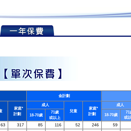
金計劃
成人
成人
家庭*
家庭*
童
兒童
71歲
71
計劃
計劃
18-70歲
18-70歲
或
或以上
63
317
85
116
52
246
59