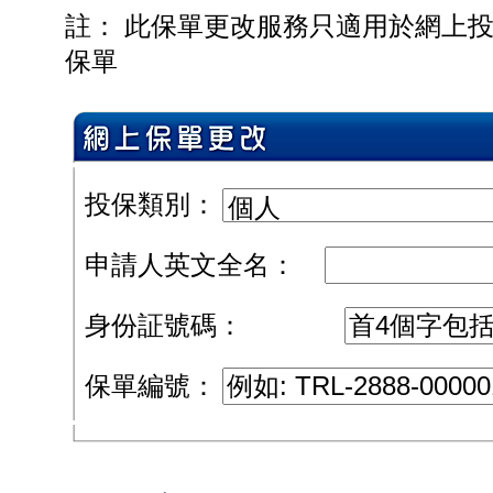
註： 此保單更改服務只適用於網上投
保單
投保類別：
申請人英文全名：
身份証號碼：
保單編號：