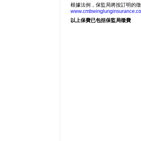
根據法例，保監局將按訂明的徵
www.cmbwinglunginsurance.c
以上保費已包括保監局徵費