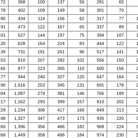
72
368
100
137
56
281
65
78
402
109
149
58
301
70
85
434
114
156
62
317
77
91
473
122
167
65
337
89
101
527
144
197
75
394
107
120
628
164
224
83
444
122
139
731
191
261
96
517
141
153
810
207
282
102
556
150
165
877
223
305
110
600
156
177
944
240
327
120
647
164
190
1,016
253
345
131
691
178
204
1,087
279
381
146
766
189
217
1,162
293
399
157
810
202
229
1,234
306
417
166
849
213
248
1,327
347
473
173
935
220
260
1,396
356
486
182
968
224
268
1,449
358
488
184
974
230