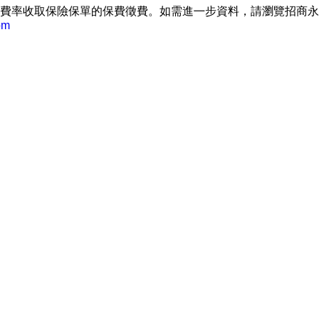
費率收取保險保單的保費徵費。如需進㇐步資料，請瀏覽招商永
om