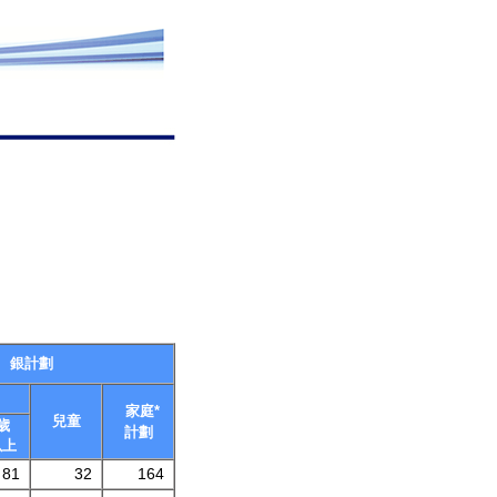
銀計劃
家庭*
兒童
歲
計劃
以上
81
32
164