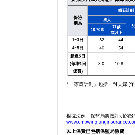
鑽石計劃
保險
成人
期為
71歲
18-70歲
或以上
1~3日
32
44
4~5日
40
54
超過5日
(每增1日
8.0
10.8
保費)
* 「家庭計劃」包括一對夫婦 (
根據法例，保監局將按訂明的徵
www.cmbwinglunginsurance.c
以上保費已包括保監局徵費