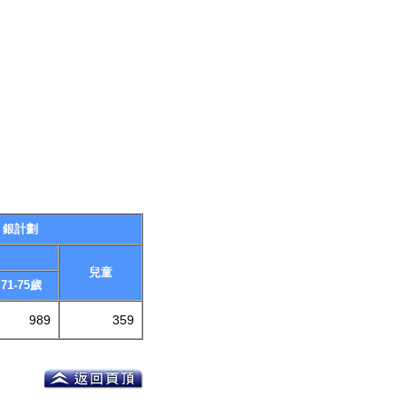
銀計劃
兒童
71-75歲
989
359