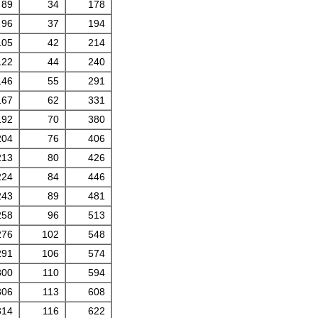
89
34
178
96
37
194
105
42
214
122
44
240
146
55
291
167
62
331
192
70
380
204
76
406
213
80
426
224
84
446
243
89
481
258
96
513
276
102
548
291
106
574
300
110
594
306
113
608
314
116
622