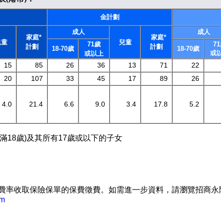
金計劃
成人
成人
家庭*
家庭*
兒童
兒童
71歲
7
計劃
計劃
18-70歲
18-70歲
或
或以上
15
85
26
36
13
71
22
20
107
33
45
17
89
26
4.0
21.4
6.6
9.0
3.4
17.8
5.2
年滿18歲)及其所有17歲或以下的子女
費率收取保險保單的保費徵費。如需進㇐步資料，請瀏覽招商永
om