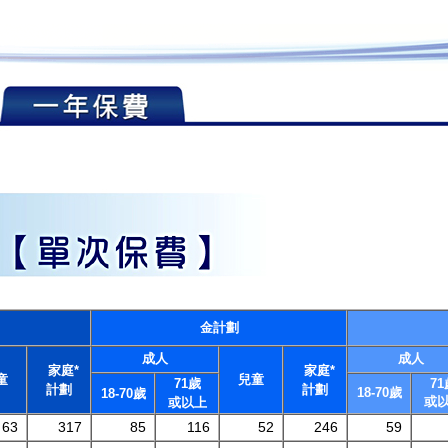
金計劃
成人
成人
家庭*
家庭*
童
兒童
71歲
71
計劃
計劃
18-70歲
18-70歲
或
或以上
63
317
85
116
52
246
59