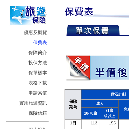
優惠及概覽
保費表
保障簡介
投保方法
保單樣本
表格下載
申請索償
鑽石計劃
保險
實用旅遊資訊
成人
期為
兒
71歲
保險信箱
18-70歲
或以上
1日
113
155